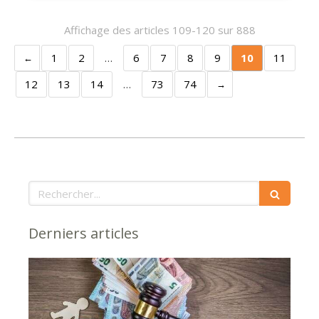
Affichage des articles 109-120 sur 888
1
2
…
6
7
8
9
10
11
12
13
14
…
73
74
Rechercher
Derniers articles