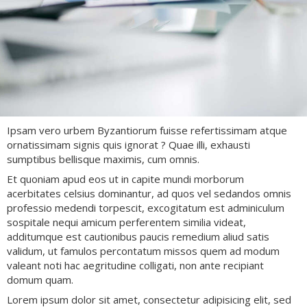
Ipsam vero urbem Byzantiorum fuisse refertissimam atque
ornatissimam signis quis ignorat ? Quae illi, exhausti
sumptibus bellisque maximis, cum omnis.
Et quoniam apud eos ut in capite mundi morborum
acerbitates celsius dominantur, ad quos vel sedandos omnis
professio medendi torpescit, excogitatum est adminiculum
sospitale nequi amicum perferentem similia videat,
additumque est cautionibus paucis remedium aliud satis
validum, ut famulos percontatum missos quem ad modum
valeant noti hac aegritudine colligati, non ante recipiant
domum quam.
Lorem ipsum dolor sit amet, consectetur adipisicing elit, sed